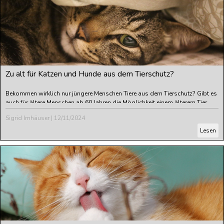
Zu alt für Katzen und Hunde aus dem Tierschutz?
Bekommen wirklich nur jüngere Menschen Tiere aus dem Tierschutz? Gibt es
auch für ältere Menschen ab 60 Jahren die Möglichkeit einem älterem Tier
aus dem Tierschutz noch ein tolles Zuhause für einen schönen
Sigrid Imhäuser
|
12/11/2024
gemeinsamen Lebensabend zu geben?
Lesen